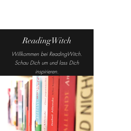
ReadingWitch
Willkommen bei ReadingWitch.
Schau Dich um und lass Dich
inspirieren.