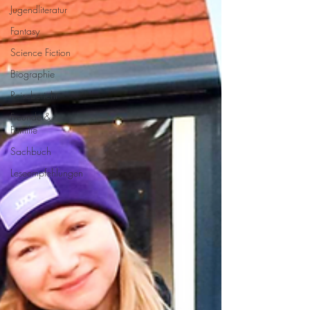
Jugendliteratur
Fantasy
Science Fiction
Biographie
Reisebericht
Freunde &
Familie
Sachbuch
Leseempfehlungen