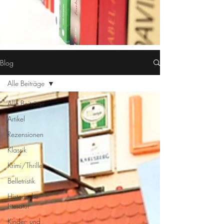
Blog
Alle Beiträge
Alle Beiträge
Artikel
Rezensionen
Klassik
Krimi/Thriller
Belletristik
Historische
Literatur
Kinder- und