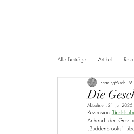
Alle Beiträge
Artikel
Reze
Kinder- und Jugendliteratur
ReadingWitch
19.
Die Gesch
Aktualisiert:
21. Juli 2025
Freunde & Familie
Sach
Rezension 
"Buddenbro
Anhand der Geschic
„Buddenbrooks“ über