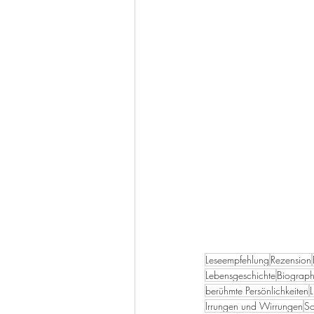
Leseempfehlung
Rezension
Lebensgeschichte
Biograph
berühmte Persönlichkeiten
L
Irrungen und Wirrungen
So