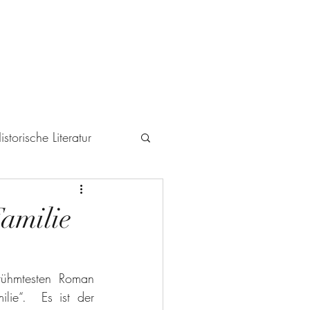
istorische Literatur
icht
Familie
ühmtesten Roman 
ie“.  Es ist der 