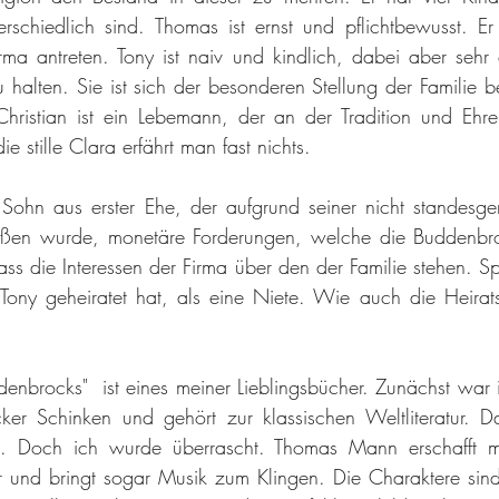
schiedlich sind. Thomas ist ernst und pflichtbewusst. Er s
ma antreten. Tony ist naiv und kindlich, dabei aber sehr e
 halten. Sie ist sich der besonderen Stellung der Familie b
hristian ist ein Lebemann, der an der Tradition und Ehre 
 die stille Clara erfährt man fast nichts.
r Sohn aus erster Ehe, der aufgrund seiner nicht standesg
toßen wurde, monetäre Forderungen, welche die Buddenbro
ss die Interessen der Firma über den der Familie stehen. Sp
 Tony geheiratet hat, als eine Niete. Wie auch die Heirat
nbrocks"  ist eines meiner Lieblingsbücher. Zunächst war ic
ker Schinken und gehört zur klassischen Weltliteratur. Das
l. Doch ich wurde überrascht. Thomas Mann erschafft mi
und bringt sogar Musik zum Klingen. Die Charaktere sind g