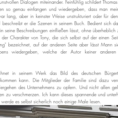
kunstvollen Dialogen miteinander. Feinfühlig schildert Thoma
n so genau einfangen und wiedergeben, dass man meint,
r lang, aber in keinster Weise unstrukturiert oder für den 
il beschreibt er die Szenen in seinem Buch. Bedient sich dabe
in seine Beschreibungen einfließen lässt, ohne überheblich 
 der Charakter von Tony, die sich selbst auf der einen Seit
g" bezeichnet, auf der anderen Seite aber lässt Mann si
bens wiedergeben, welche der Autor keiner anderen
net in seinem Werk das Bild des deutschen Bürgert
tkommen kann. Die Mitglieder der Familie sind dazu verurt
rgehen des Unternehmens zu opfern. Und nicht allen gelin
en zu verschmerzen. Ich kann dieses spannende und unterh
werde es selbst sicherlich noch einige Male lesen. 