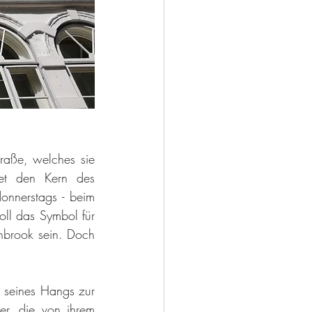
raße, welches sie 
et den Kern des 
nnerstags - beim 
ll das Symbol für 
nbrook sein. Doch 
 seines Hangs zur 
r, die von ihrem 