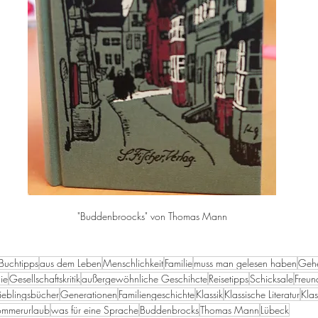
"Buddenbroocks" von Thomas Mann
Buchtipps
aus dem Leben
Menschlichkeit
Familie
muss man gelesen haben
Gehe
ie
Gesellschaftskritik
außergewöhnliche Geschihcte
Reisetipps
Schicksale
Freun
ieblingsbücher
Generationen
Familiengeschichte
Klassik
Klassische Literatur
Klas
mmerurlaub
was für eine Sprache
Buddenbrocks
Thomas Mann
Lübeck