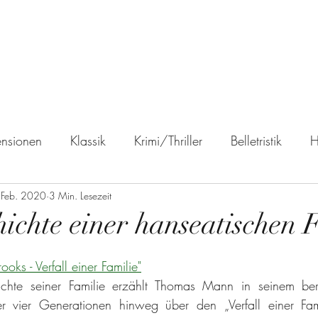
ReadingWitch
Start
Blog
Über mich
Impressum
nsionen
Klassik
Krimi/Thriller
Belletristik
H
 Feb. 2020
Fantasy
3 Min. Lesezeit
Science Fiction
Biographie
Reiseber
ichte einer hanseatischen 
buch
Leseempfehlungen
oks - Verfall einer Familie"
hte seiner Familie erzählt Thomas Mann in seinem ber
 vier Generationen hinweg über den „Verfall einer Famil