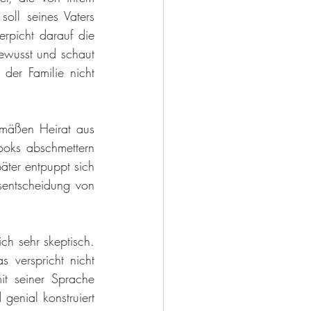
oll seines Vaters 
rpicht darauf die 
ewusst und schaut 
der Familie nicht 
emäßen Heirat aus 
oks abschmettern 
äter entpuppt sich 
sentscheidung von 
h sehr skeptisch. 
 verspricht nicht 
t seiner Sprache 
enial konstruiert 