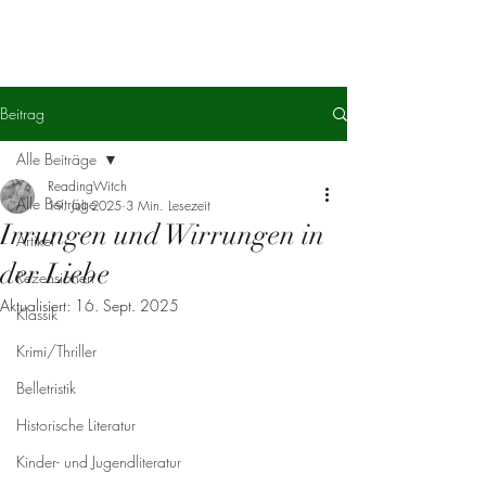
Beitrag
Alle Beiträge
ReadingWitch
Alle Beiträge
19. Juli 2025
3 Min. Lesezeit
Irrungen und Wirrungen in
Artikel
der Liebe
Rezensionen
Aktualisiert:
16. Sept. 2025
Klassik
Krimi/Thriller
Belletristik
Historische Literatur
Kinder- und Jugendliteratur