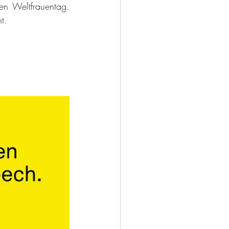
en Weltfrauentag. 
t.