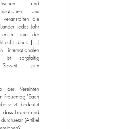
itischen und 
gewerkschaftlichen Organisationen des 
veranstalten die 
 Länder jedes Jahr 
einen Frauentag, der in erster Linie der 
lrecht dient. […] 
internationalen 
st sorgfältig 
] Soweit zum 
der Vereinten 
n Frauentag "Each 
bersetzt bedeutet 
, dass Frauen und 
rchsetzt (Artikel 
ereichen? 