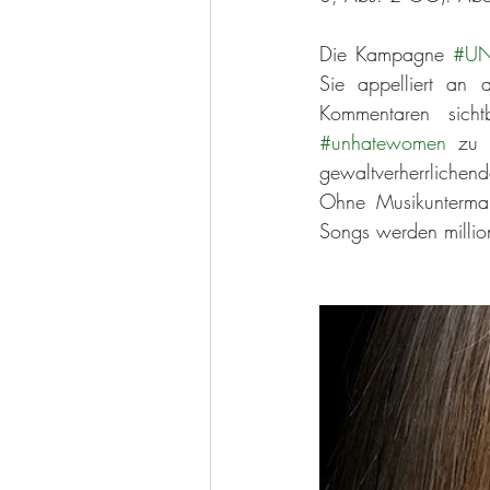
Die Kampagne 
#U
Sie appelliert an
#unhatewomen
 zu 
gewaltverherrlichen
Ohne Musikuntermal
Songs werden milli