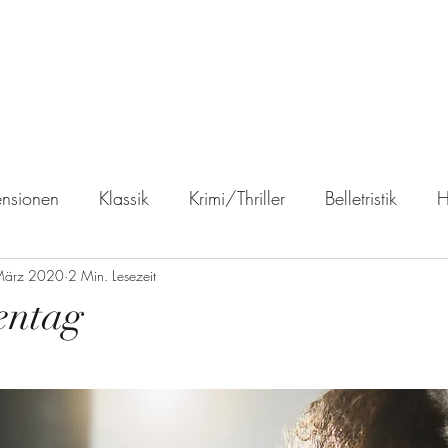
ReadingWitch
Start
Blog
Über mich
Impressum
nsionen
Klassik
Krimi/Thriller
Belletristik
H
März 2020
Fantasy
2 Min. Lesezeit
Science Fiction
Biographie
Reiseber
entag
buch
Leseempfehlungen