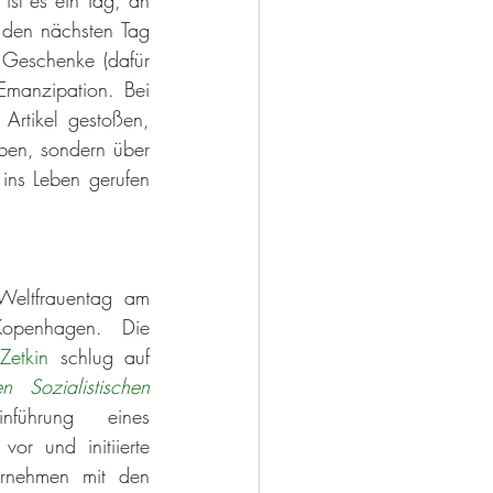
en nächsten Tag 
 Geschenke (dafür 
Emanzipation. Bei 
rtikel gestoßen, 
en, sondern über 
ns Leben gerufen 
eltfrauentag am 
penhagen. Die 
Zetkin
 schlug auf 
n Sozialistischen 
führung eines 
vor und initiierte 
ernehmen mit den 