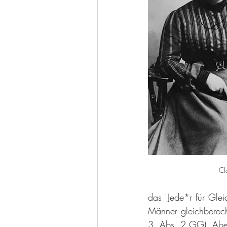
Cl
das "Jede*r für Glei
Männer gleichberecht
3, Abs. 2 GG). Aber