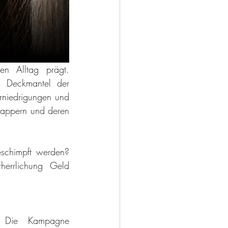
n Alltag prägt. 
 Deckmantel der 
rniedrigungen und 
Rappern und deren 
schimpft werden? 
errlichung Geld 
TERRE DES FEMMES ruft aus diesem Grund zum Handeln auf. Die Kampagne 