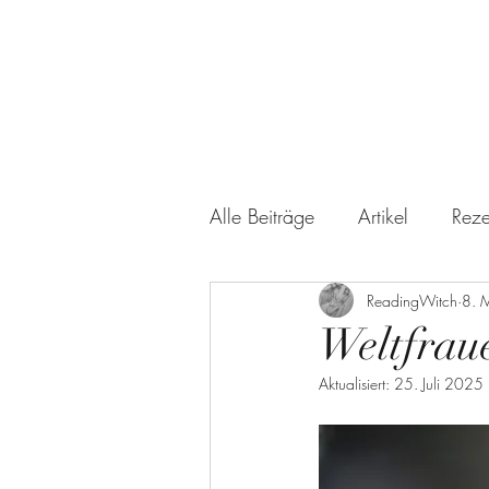
Alle Beiträge
Artikel
Reze
Kinder- und Jugendliteratur
ReadingWitch
8. 
Weltfrau
Aktualisiert:
25. Juli 2025
Freunde & Familie
Sach