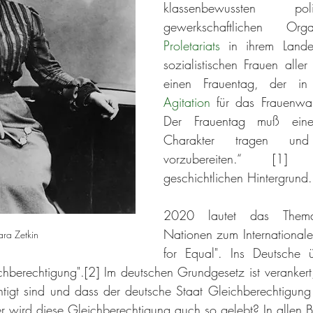
klassenbewussten pol
Proletariats
 in ihrem Lande 
sozialistischen Frauen aller
Agitation
 für das 
Frauenwah
Der Frauentag muß einen 
Charakter tragen und i
vorzubereiten.“ [1
geschichtlichen Hintergrund.
2020 lautet das Thema 
Nationen zum Internationale
ara Zetkin
for Equal". Ins Deutsche ü
chberechtigung".[2] Im deutschen Grundgesetz ist verankert
igt sind und dass der deutsche Staat Gleichberechtigung du
 wird diese Gleichberechtigung auch so gelebt? In allen B