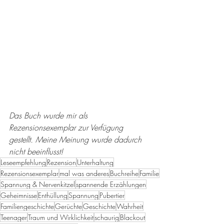
Das Buch wurde mir als 
Rezensionsexemplar zur Verfügung 
gestellt. Meine Meinung wurde dadurch 
nicht beeinflusst!
Leseempfehlung
Rezension
Unterhaltung
Rezensionsexemplar
mal was anderes
Buchreihe
Familie
Spannung & Nervenkitzel
spannende Erzählungen
Geheimnisse
Enthüllung
Spannung
Pubertier
Familiengeschichte
Gerüchte
Geschichte
Wahrheit
Teenager
Traum und Wirklichkeit
schaurig
Blackout