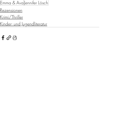
Emma & Ava
Jennifer Lösch
Rezensionen
Krimi/Thriller
Kinder- und Jugendliteratur
Aktuelle Beiträge
Alle ansehen