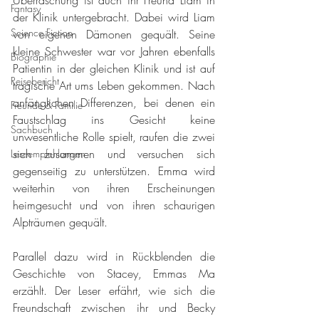
Überraschung ist auch ihr Freund Liam in 
Fantasy
der Klinik untergebracht. Dabei wird Liam 
Science Fiction
von eigenen Dämonen gequält. Seine 
kleine Schwester war vor Jahren ebenfalls 
Biographie
Patientin in der gleichen Klinik und ist auf 
Reisebericht
tragische Art ums Leben gekommen. Nach 
anfänglichen Differenzen, bei denen ein 
Freunde & Familie
Faustschlag ins Gesicht keine 
Sachbuch
unwesentliche Rolle spielt, raufen die zwei 
sich zusammen und versuchen sich 
Leseempfehlungen
gegenseitig zu unterstützen. Emma wird 
weiterhin von ihren Erscheinungen 
heimgesucht und von ihren schaurigen 
Alpträumen gequält. 
Parallel dazu wird in Rückblenden die 
Geschichte von Stacey, Emmas Ma 
erzählt. Der Leser erfährt, wie sich die 
Freundschaft zwischen ihr und Becky 