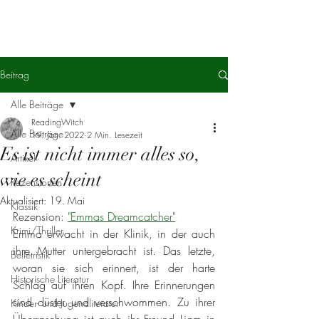
Beitrag
Alle Beiträge
ReadingWitch
Alle Beiträge
19. Jan. 2022
2 Min. Lesezeit
Es ist nicht immer alles so,
Artikel
wie es scheint
Rezensionen
Aktualisiert:
19. Mai
Klassik
Rezension: 
"Emmas Dreamcatcher"
Krimi/Thriller
Emma erwacht in der Klinik, in der auch 
ihre Mutter untergebracht ist. Das letzte, 
Belletristik
woran sie sich erinnert, ist der harte 
Historische Literatur
Schlag auf ihren Kopf. Ihre Erinnerungen 
sind düster und verschwommen. Zu ihrer 
Kinder- und Jugendliteratur