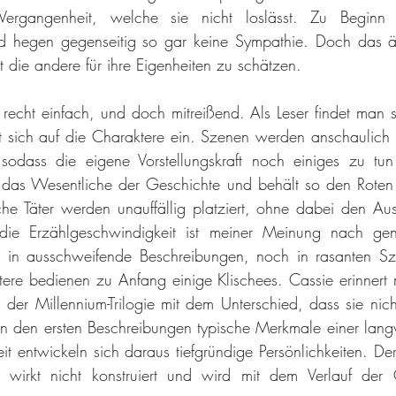
Vergangenheit, welche sie nicht loslässt. Zu Beginn 
 hegen gegenseitig so gar keine Sympathie. Doch das änd
t die andere für ihre Eigenheiten zu schätzen.
st recht einfach, und doch mitreißend. Als Leser findet man s
t sich auf die Charaktere ein. Szenen werden anschaulich 
, sodass die eigene Vorstellungskraft noch einiges zu tun
uf das Wesentliche der Geschichte und behält so den Roten
he Täter werden unauffällig platziert, ohne dabei den Au
die Erzählgeschwindigkeit ist meiner Meinung nach genau
er in ausschweifende Beschreibungen, noch in rasanten Sz
re bedienen zu Anfang einige Klischees. Cassie erinnert m
 der Millennium-Trilogie mit dem Unterschied, dass sie nicht
n den ersten Beschreibungen typische Merkmale einer langwei
t entwickeln sich daraus tiefgründige Persönlichkeiten. Der Kr
 wirkt nicht konstruiert und wird mit dem Verlauf der 