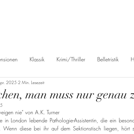
ReadingWitch
Start
Blog
Über mich
Impressum
nsionen
Klassik
Krimi/Thriller
Belletristik
H
Apr. 2025
Fantasy
2 Min. Lesezeit
Science Fiction
Biographie
Reiseber
echen, man muss nur genau 
25
buch
Leseempfehlungen
eigen nie" von A.K. Turner
e in London lebende Pathologie-Assistentin, die ein besonde
 Wenn diese bei ihr auf dem Sektionstisch liegen, hört s