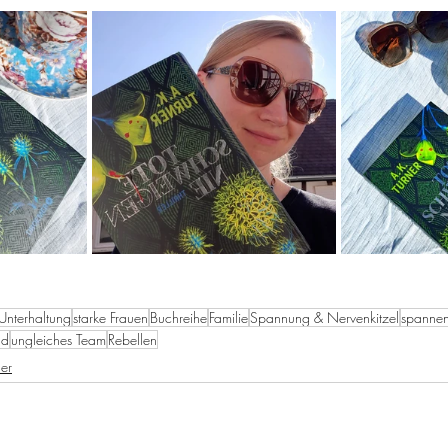
Unterhaltung
starke Frauen
Buchreihe
Familie
Spannung & Nervenkitzel
spannen
nd
ungleiches Team
Rebellen
ler