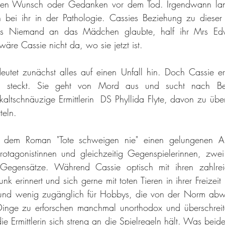
etzten Wunsch oder Gedanken vor dem Tod. Irgendwann lan
n bei ihr in der Pathologie. Cassies Beziehung zu dieser 
ls Niemand an das Mädchen glaubte, half ihr Mrs Edwa
wäre Cassie nicht da, wo sie jetzt ist.
tet zunächst alles auf einen Unfall hin. Doch Cassie ersp
r steckt. Sie geht von Mord aus und sucht nach Be
kaltschnäuzige Ermittlerin  DS Phyllida Flyte, davon zu übe
teln.
t dem Roman "Tote schweigen nie" einen gelungenen Auf
rotagonistinnen und gleichzeitig Gegenspielerinnen, zwei
 Gegensätze. Während Cassie optisch mit ihren zahlrei
nk erinnert und sich gerne mit toten Tieren in ihrer Freizeit b
if und wenig zugänglich für Hobbys, die von der Norm abwe
inge zu erforschen manchmal unorthodox und überschreite
 Ermittlerin sich streng an die Spielregeln hält. Was beide