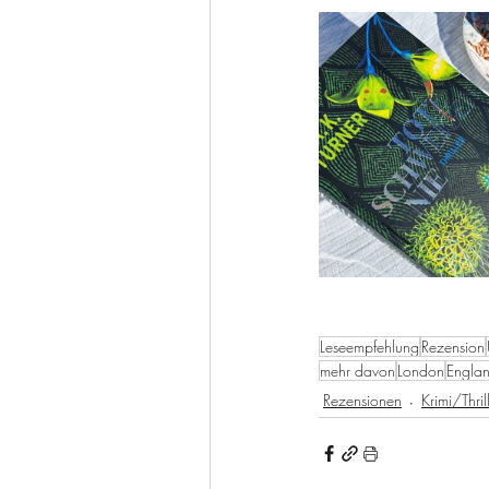
Leseempfehlung
Rezension
mehr davon
London
Engla
Rezensionen
Krimi/Thril