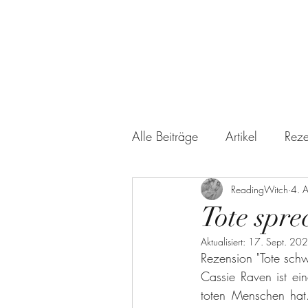
Alle Beiträge
Artikel
Reze
Kinder- und Jugendliteratur
ReadingWitch
4. 
Tote spr
Aktualisiert:
17. Sept. 20
Freunde & Familie
Sach
Rezension "Tote schw
Cassie Raven ist ein
toten Menschen hat.