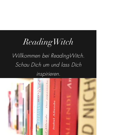
ReadingWitch
Willkommen bei ReadingWitch.
Schau Dich um und lass Dich
inspirieren.