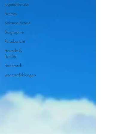
Jugendliteratur
Fantasy
Science Fiction
Biographie
Reisebericht
Freunde &
Familie
Sachbuch
Leseempfehlungen