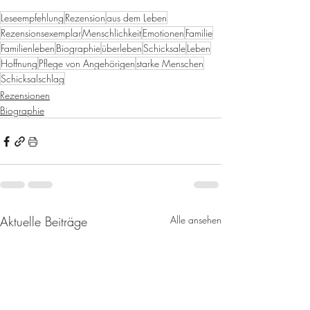
Leseempfehlung
Rezension
aus dem Leben
Rezensionsexemplar
Menschlichkeit
Emotionen
Familie
Familienleben
Biographie
überleben
Schicksale
Leben
Hoffnung
Pflege von Angehörigen
starke Menschen
Schicksalschlag
Rezensionen
Biographie
Aktuelle Beiträge
Alle ansehen