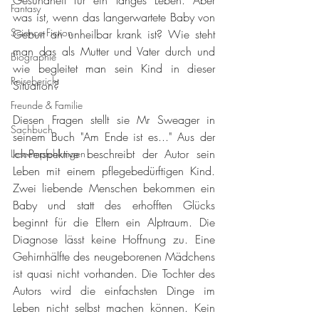
Gesundheit für ein langes Leben. Aber 
Fantasy
was ist, wenn das langerwartete Baby von 
Science Fiction
Geburt an unheilbar krank ist? Wie steht 
man das als Mutter und Vater durch und 
Biographie
wie begleitet man sein Kind in dieser 
Reisebericht
Situation? 
Freunde & Familie
Diesen Fragen stellt sie Mr Sweager in 
Sachbuch
seinem Buch "Am Ende ist es..." Aus der 
Ich-Perspektive beschreibt der Autor sein 
Leseempfehlungen
Leben mit einem pflegebedürftigen Kind. 
Zwei liebende Menschen bekommen ein 
Baby und statt des erhofften Glücks 
beginnt für die Eltern ein Alptraum. Die 
Diagnose lässt keine Hoffnung zu. Eine 
Gehirnhälfte des neugeborenen Mädchens 
ist quasi nicht vorhanden. Die Tochter des 
Autors wird die einfachsten Dinge im 
Leben nicht selbst machen können. Kein 