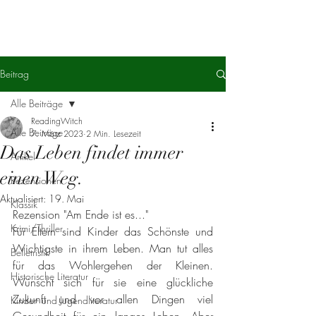
Beitrag
Alle Beiträge
ReadingWitch
Alle Beiträge
7. März 2023
2 Min. Lesezeit
Das Leben findet immer
Artikel
einen Weg.
Rezensionen
Aktualisiert:
19. Mai
Klassik
Rezension "Am Ende ist es..."
Krimi/Thriller
Für Eltern sind Kinder das Schönste und 
Wichtigste in ihrem Leben. Man tut alles 
Belletristik
für das Wohlergehen der Kleinen. 
Historische Literatur
Wünscht sich für sie eine glückliche 
Zukunft und vor allen Dingen viel 
Kinder- und Jugendliteratur