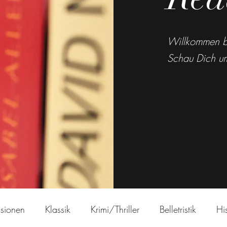
Willkommen b
Schau Dich um
sionen
Klassik
Krimi/Thriller
Belletristik
His