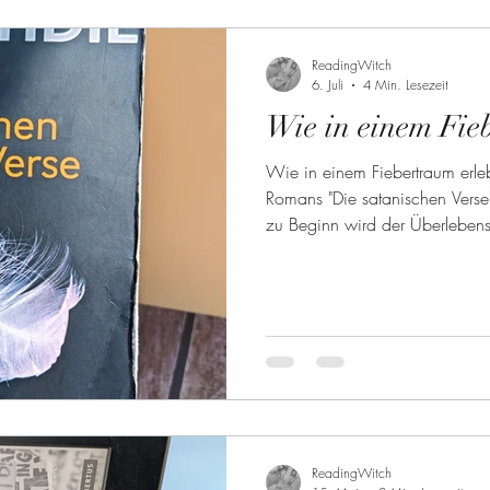
Fantasy
Science Fiction
Biographie
Reiseberi
ReadingWitch
6. Juli
4 Min. Lesezeit
Wie in einem Fieb
uch
Leseempfehlungen
Wie in einem Fiebertraum erle
Romans "Die satanischen Verse
zu Beginn wird der Überleben
Flugzeugexplosion in der Luft 
ins Meer stürzen.
ReadingWitch