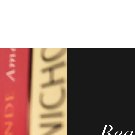
ReadingWitch
Start
Blog
Über mich
Impressum
Rea