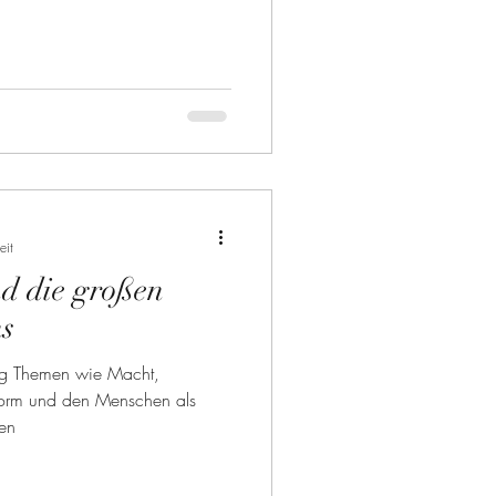
eit
d die großen
ns
lung Themen wie Macht,
sform und den Menschen als
en