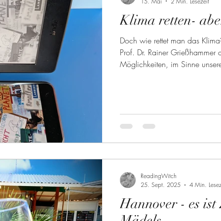
15. Mai
2 Min. Lesezeit
Klima retten- abe
Doch wie rettet man das Klima?
Prof. Dr. Rainer Grießhammer 
Möglichkeiten, im Sinne unser
ReadingWitch
25. Sept. 2025
4 Min. Lesez
Hannover - es ist 
Mädels.