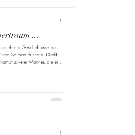
cht
ertraum ...
bte ich die Geschehnisse des
" von Salman Rushdie. Direkt
skampf zweier Männer, die eine
als einzige überlebten und nun