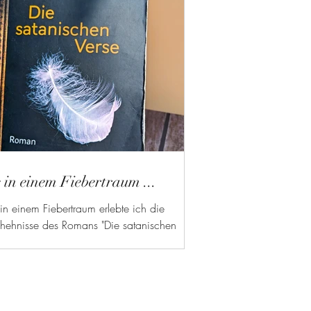
 in einem Fiebertraum ...
n einem Fiebertraum erlebte ich die
hehnisse des Romans "Die satanischen
" von Salman Rushdie. Direkt zu Beginn
 der Überlebenskampf zweier Männer, die
Flugzeugexplosion in der Luft als einzige
ebten und nun ins Meer stürzen.