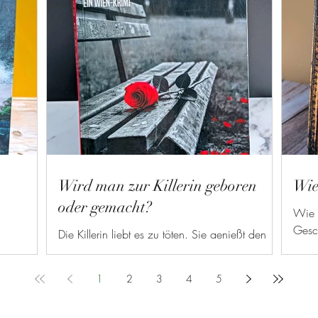
Wird man zur Killerin geboren
Wie
oder gemacht?
Wie i
Gesc
Die Killerin liebt es zu töten. Sie genießt den
Verse
Augenblick, wenn ihren Opfern das Leben aus
wird
den Augen weicht.
1
2
3
4
5
eine 
überl