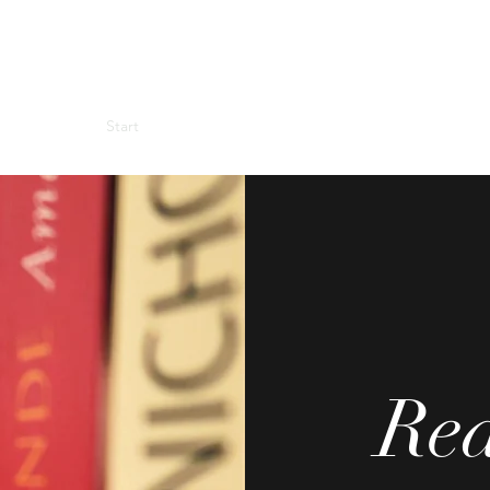
ReadingWitch
Start
Blog
Über mich
Impressum
Re