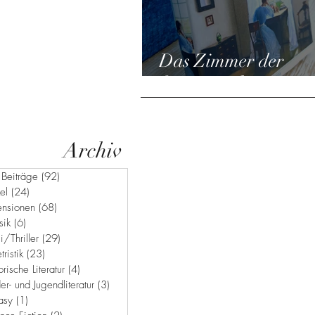
Das Zimmer der
feministischen Bew
Archiv
 Beiträge
(92)
92 Beiträge
kel
(24)
24 Beiträge
ensionen
(68)
68 Beiträge
sik
(6)
6 Beiträge
i/Thriller
(29)
29 Beiträge
tristik
(23)
23 Beiträge
orische Literatur
(4)
4 Beiträge
er- und Jugendliteratur
(3)
3 Beiträge
asy
(1)
1 Beitrag