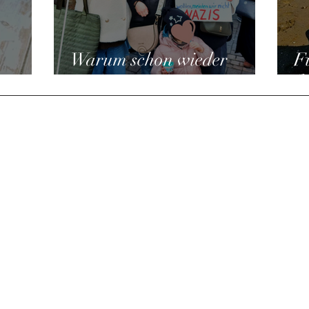
Warum schon wieder
F
egung
Nazis?
d