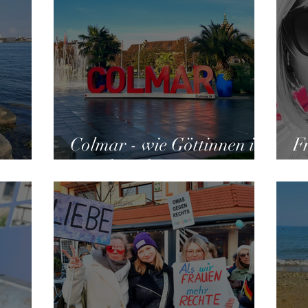
Colmar - wie Göttinnen in
F
em Tag
Frankreich
A