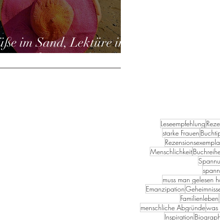
üße im Sand, Lektüre in
er Hand
Leseempfehlung
Reze
starke Frauen
Buchti
Rezensionsexempla
Menschlichkeit
Buchreih
Spannu
spann
muss man gelesen 
Emanzipation
Geheimniss
Familienleben
menschliche Abgründe
was 
Inspiration
Biograph