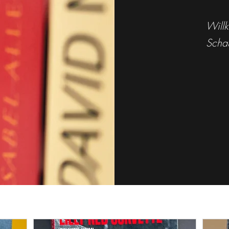
Will
Schau