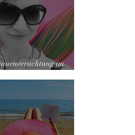
rauenverachtung im
lltag