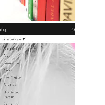
Blog
Alle Beiträge
Alle Beiträge
Artikel
Rezensionen
Klassik
Krimi/Thriller
Belletristik
Historische
Literatur
Kinder- und