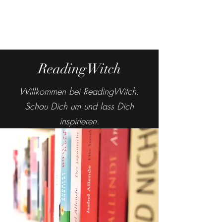
ReadingWitch
Willkommen bei ReadingWitch.
Schau Dich um und lass Dich
inspirieren.