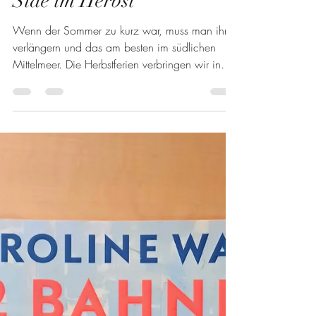
ReadingWitch
3. Feb.
4 Min. Lesezeit
Side im Herbst
Wenn der Sommer zu kurz war, muss man ihn
verlängern und das am besten im südlichen
Mittelmeer. Die Herbstferien verbringen wir in
Side, einer antiken Stadt an der türkischen
Mittelmeerküste.